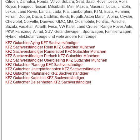
Citroën, Daihatsu, Honda, Volvo, Subaru, Seat, Saab, Rover, Jeep, Rolls
Royce, Peugeot, Nissan, Mitsubishi, Mini, Mazda, Maserati, Lotus, Lincoln,
Lexus, Land Rover, Lancia, Lada, Kia, Lamborghini, KTM, Isuzu, Hummer,
Ferrari, Dodge, Dacia, Cadillac, Buick, Bugatti, Aston Martin, Alpina, Crysler,
Chevrolet, Corvette, Daewoo, GMC, MG, Oldsmobile, Pontiac, Porsche,
Suzuki, Vauxhall, Abarth, Iveco, VW Käfer, Land Cruiser, Range Rover, Auto,
PKW, Fahrzeug, Allrad, SUV, Geländewagen, Sportwagen, Familienwagen,
Hybrid, Elektrofahrzeuge und viele andere Fahrzeuge.
KFZ Gutachter Aying KFZ Sachverständiger
KFZ Sachverständiger Riem KFZ Gutachter München
KFZ Sachverständiger Ramersdorf KFZ Gutachter München
KFZ Sachverständiger Perlach KFZ Gutachter München
KFZ Sachverständiger Obergiesing KFZ Gutachter München
KFZ Gutachter Planegg KFZ Sachverständiger
KFZ Gutachter Unterpfaffenhofen KFZ Sachverständiger
KFZ Gutachter Martinsried KFZ Sachverständiger
KFZ Gutachter Karlsfeld KFZ Sachverständiger
KFZ Gutachter Deisenhofen KFZ Sachverständiger