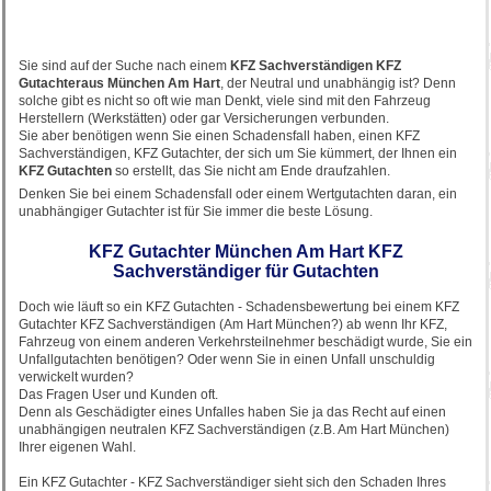
Sie sind auf der Suche nach einem
KFZ Sachverständigen KFZ
Gutachter
aus München Am Hart
, der Neutral und unabhängig ist? Denn
solche gibt es nicht so oft wie man Denkt, viele sind mit den Fahrzeug
Herstellern (Werkstätten) oder gar Versicherungen verbunden.
Sie aber benötigen wenn Sie einen Schadensfall haben, einen KFZ
Sachverständigen, KFZ Gutachter, der sich um Sie kümmert, der Ihnen ein
KFZ Gutachten
so erstellt, das Sie nicht am Ende draufzahlen.
Denken Sie bei einem Schadensfall oder einem Wertgutachten daran, ein
unabhängiger Gutachter ist für Sie immer die beste Lösung.
KFZ Gutachter München Am Hart KFZ
Sachverständiger für Gutachten
Doch wie läuft so ein KFZ Gutachten - Schadensbewertung bei einem KFZ
Gutachter KFZ Sachverständigen (Am Hart München?) ab wenn Ihr KFZ,
Fahrzeug von einem anderen Verkehrsteilnehmer beschädigt wurde, Sie ein
Unfallgutachten benötigen? Oder wenn Sie in einen Unfall unschuldig
verwickelt wurden?
Das Fragen User und Kunden oft.
Denn als Geschädigter eines Unfalles haben Sie ja das Recht auf einen
unabhängigen neutralen KFZ Sachverständigen (z.B. Am Hart München)
Ihrer eigenen Wahl.
Ein KFZ Gutachter - KFZ Sachverständiger sieht sich den Schaden Ihres