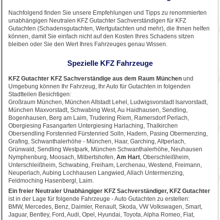
Nachfolgend finden Sie unsere Empfehlungen und Tipps zu renommierten
unabhängigen Neutralen KFZ Gutachter Sachverständigen für KFZ
Gutachten (Schadensgutachten, Wertgutachten und mehr), die Ihnen helfen
können, damit Sie einfach nicht auf den Kosten Ihres Schadens sitzen
bleiben oder Sie den Wert Ihres Fahrzeuges genau Wissen.
Spezielle KFZ Fahrzeuge
KFZ Gutachter KFZ Sachverständige aus dem Raum München
und
Umgebung können Ihr Fahrzeug, Ihr Auto für Gutachten in folgenden
Stadtteilen Besichtigen:
Großraum München, München Altstadt Lehel, Ludwigsvorstadt Isarvorstadt,
München Maxvorstadt, Schwabing West, Au Haidhausen, Sendling,
Bogenhausen, Berg am Laim, Trudering Riem, Ramersdorf Perlach,
Obergiesing Fasangarten Untergiesing Harlaching, Thalkirchen
Obersendling Forstenried Fürstenried Solln, Hadern, Pasing Obermenzing,
Grafing, Schwanthalerhöhe - München, Haar, Garching, Altperlach,
Grünwald, Sendling Westpark, München Schwanthalerhöhe, Neuhausen
Nymphenburg, Moosach, Milbertshofen,
Am Hart
, Oberschleißheim,
Unterschleißheim, Schwabing, Freiham, Lerchenau, Westend, Freimann,
Neuperlach, Aubing Lochhausen Langwied, Allach Untermenzing,
Feldmoching Hasenbergl, Laim.
Ein freier Neutraler Unabhängiger KFZ Sachverständiger, KFZ Gutachter
ist in der Lage für folgende Fahrzeuge - Auto Gutachten zu erstellen:
BMW, Mercedes, Benz, Daimler, Renault, Skoda, VW Volkswagen, Smart,
Jaguar, Bentley, Ford, Audi, Opel, Hyundai, Toyota, Alpha Romeo, Fiat,